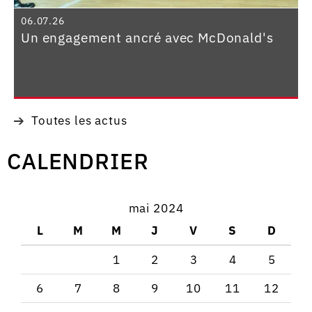
06.07.26
Un engagement ancré avec McDonald's
Toutes les actus
CALENDRIER
mai 2024
L
M
M
J
V
S
D
1
2
3
4
5
6
7
8
9
10
11
12