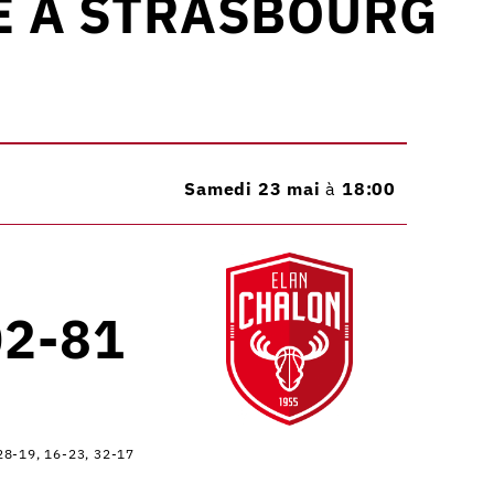
E À STRASBOURG
Samedi 23 mai
à
18:00
02-81
28-19, 16-23, 32-17