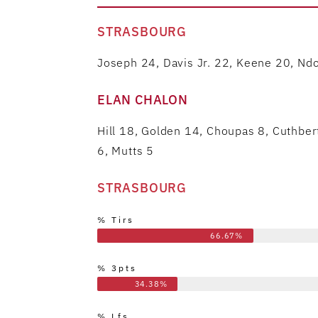
STRASBOURG
Joseph 24, Davis Jr. 22, Keene 20, Nd
ELAN CHALON
Hill 18, Golden 14, Choupas 8, Cuthbert
6, Mutts 5
STRASBOURG
% Tirs
66.67%
% 3pts
34.38%
% Lfs