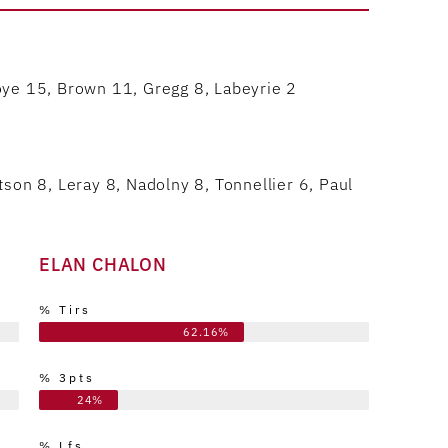
oye 15, Brown 11, Gregg 8, Labeyrie 2
son 8, Leray 8, Nadolny 8, Tonnellier 6, Paul
ELAN CHALON
% Tirs
62.16%
% 3pts
24%
% Lfs