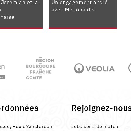
 Jeremiah et la
Un engagement ancré
n
avec McDonald's
naise
ordonnées
Rejoignez-nou
lisée, Rue d'Amsterdam
Jobs soirs de match