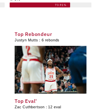
73.91%
Top Rebondeur
Justyn Mutts : 6 rebonds
Top Eval'
Zac Cuthbertson : 12 e
val