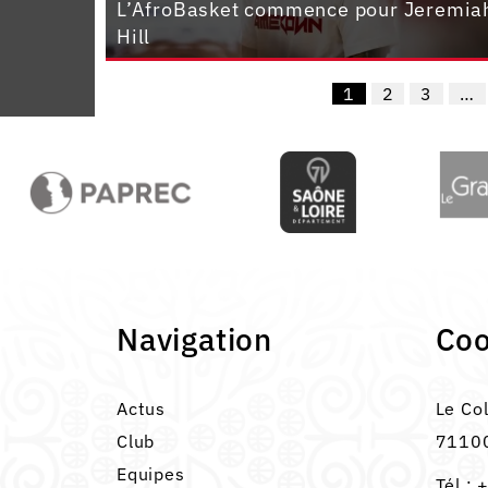
L’AfroBasket commence pour Jeremia
Hill
1
2
3
…
Navigation
Co
Actus
Le Co
Club
71100
Equipes
Tél :
+