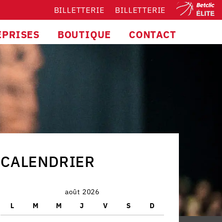
BILLETTERIE
BILLETTERIE
EPRISES
BOUTIQUE
CONTACT
CALENDRIER
août 2026
L
M
M
J
V
S
D