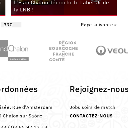
h
L’Elan Chalon décroche le Label Or de
la LNB !
390
Page suivante »
ordonnées
Rejoignez-nou
lisée, Rue d'Amsterdam
Jobs soirs de match
 Chalon sur Saône
CONTACTEZ-NOUS
33 (0)3 85 97 13 13