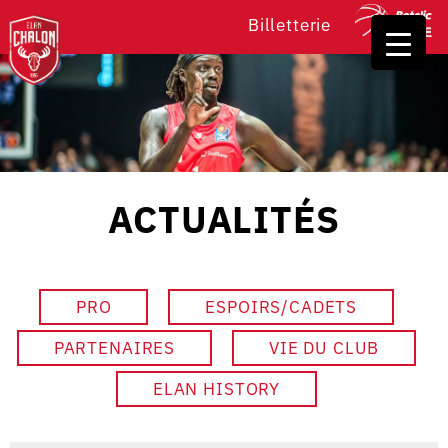
Billetterie
ACTUALITÉS
PRO
ESPOIRS/CADETS
PARTENAIRES
VIE DU CLUB
ELAN HISTORY