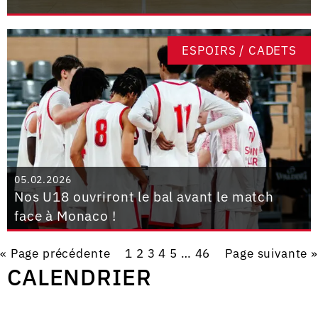
ESPOIRS / CADETS
05.02.2026
Nos U18 ouvriront le bal avant le match
face à Monaco !
« Page précédente
1
2
3
4
5
…
46
Page suivante »
CALENDRIER