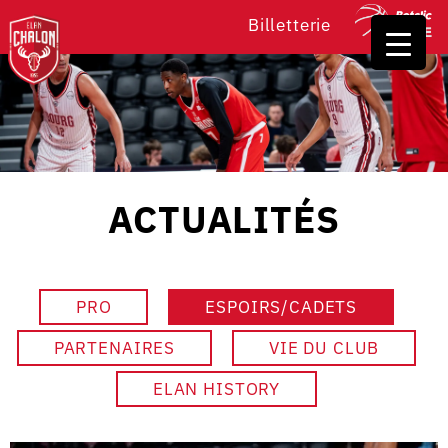
Billetterie
ACTUALITÉS
PRO
ESPOIRS/CADETS
PARTENAIRES
VIE DU CLUB
ELAN HISTORY