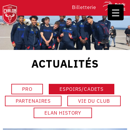
Billetterie
ACTUALITÉS
PRO
ESPOIRS/CADETS
PARTENAIRES
VIE DU CLUB
ELAN HISTORY