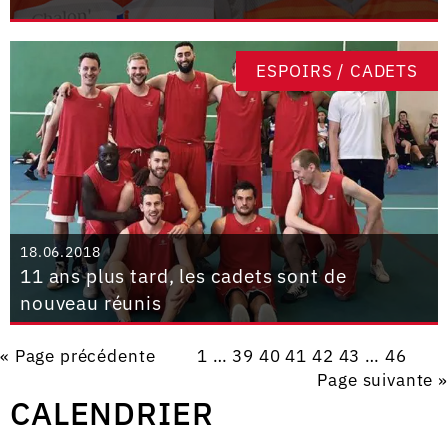
ESPOIRS / CADETS
18.06.2018
11 ans plus tard, les cadets sont de
nouveau réunis
« Page précédente
1
…
39
40
41
42
43
…
46
Page suivante »
CALENDRIER