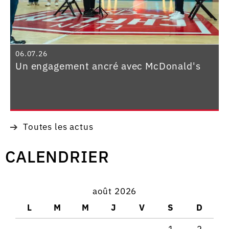
06.07.26
Un engagement ancré avec McDonald's
Toutes les actus
CALENDRIER
août 2026
L
M
M
J
V
S
D