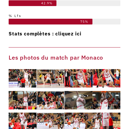
42.9%
% Lfs
75%
Stats complètes :
cliquez ici
Les photos du match par Monaco