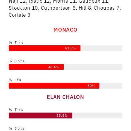
Naji 12, Ristic 12, Morris 11, Gaudoux 11,
Stockton 10, Cuthbertson 8, Hill 8, Choupas 7,
Cortale 3
MONACO
% Tirs
63.2%
% 3pts
48.4%
% Lfs
80%
ELAN CHALON
% Tirs
55.8%
% 3pts