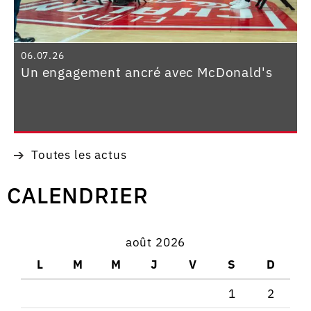
06.07.26
Un engagement ancré avec McDonald's
Toutes les actus
CALENDRIER
août 2026
L
M
M
J
V
S
D
1
2