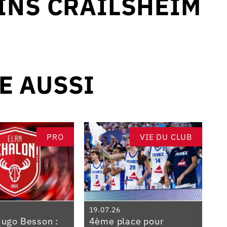
INS CRAILSHEIM
RE AUSSI
PRO
VIE DU CLUB
19.07.26
Hugo Besson :
4ème place pour