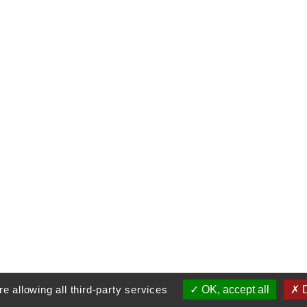
e allowing all third-party services
OK, accept all
D