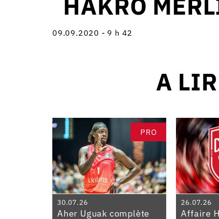
HAKRO MERL
09.09.2020 - 9 h 42
A LI
PRO
30.07.26
26.07.26
Aher Uguak complète
Affaire 