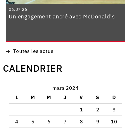
06.07.26
Un engagement ancré avec McDonald's
Toutes les actus
CALENDRIER
mars 2024
L
M
M
J
V
S
D
1
2
3
4
5
6
7
8
9
10