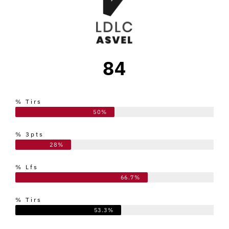
84
% Tirs
50%
% 3pts
28%
% Lfs
66.7%
% Tirs
53.3%