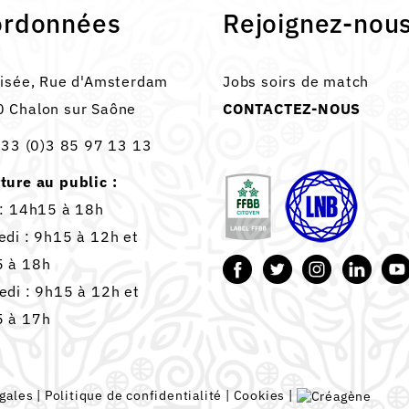
ordonnées
Rejoignez-nou
lisée, Rue d'Amsterdam
Jobs soirs de match
 Chalon sur Saône
CONTACTEZ-NOUS
33 (0)3 85 97 13 13
ture au public :
 : 14h15 à 18h
edi : 9h15 à 12h et
 à 18h
edi : 9h15 à 12h et
 à 17h
gales
|
Politique de confidentialité
|
Cookies
|