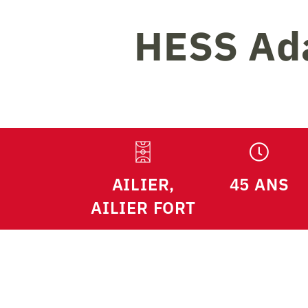
HESS
Ad
AILIER,
45 ANS
AILIER FORT