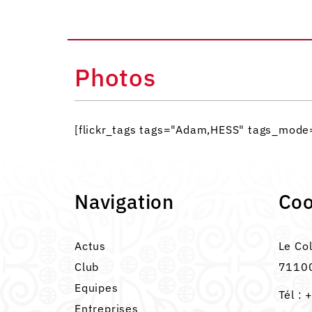
Photos
[flickr_tags tags="Adam,HESS" tags_mod
Navigation
Co
Actus
Le Co
Club
71100
Equipes
Tél :
+
Entreprises