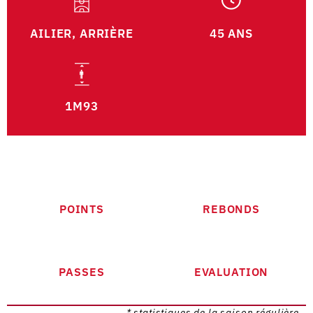
AILIER, ARRIÈRE
45 ANS
1M93
POINTS
REBONDS
PASSES
EVALUATION
* statistiques de la saison régulière