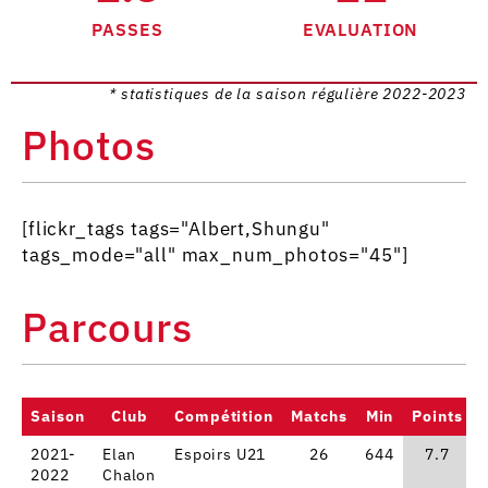
PASSES
EVALUATION
* statistiques de la saison régulière 2022-2023
Photos
[flickr_tags tags="Albert,Shungu"
tags_mode="all" max_num_photos="45"]
Parcours
Saison
Club
Compétition
Matchs
Min
Points
2021-
Elan
Espoirs U21
26
644
7.7
2022
Chalon