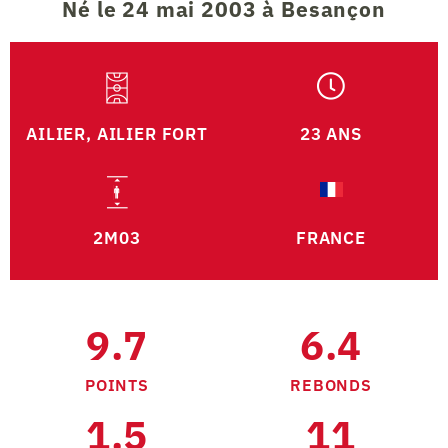
Né le 24 mai 2003 à Besançon
AILIER, AILIER FORT
23 ANS
2M03
FRANCE
9.7
6.4
POINTS
REBONDS
1.5
11