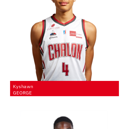
Kyshawn
GEORGE