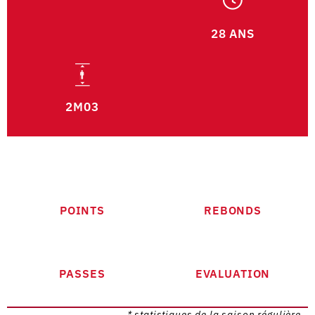
28 ANS
2M03
POINTS
REBONDS
PASSES
EVALUATION
* statistiques de la saison régulière