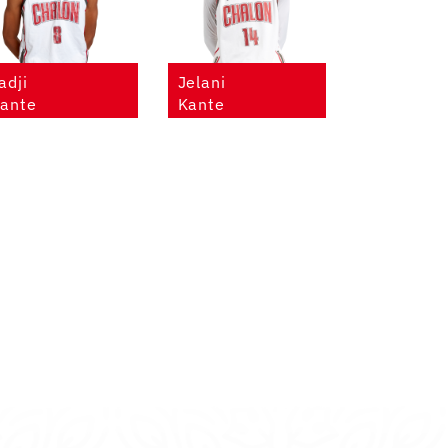
adji
Jelani
ante
Kante