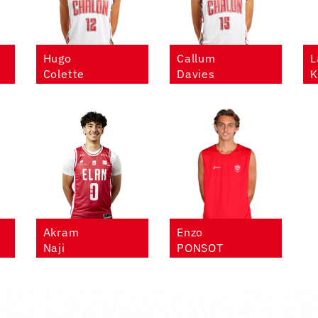
Hugo
Callum
L
Colette
Davies
K
Akram
Enzo
Naji
PONSOT