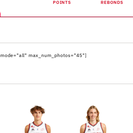
POINTS
REBONDS
s_mode="all" max_num_photos="45"]