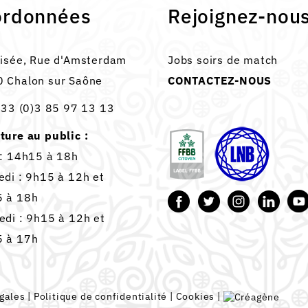
ordonnées
Rejoignez-nou
lisée, Rue d'Amsterdam
Jobs soirs de match
 Chalon sur Saône
CONTACTEZ-NOUS
33 (0)3 85 97 13 13
ture au public :
 : 14h15 à 18h
edi : 9h15 à 12h et
 à 18h
edi : 9h15 à 12h et
 à 17h
gales
|
Politique de confidentialité
|
Cookies
|