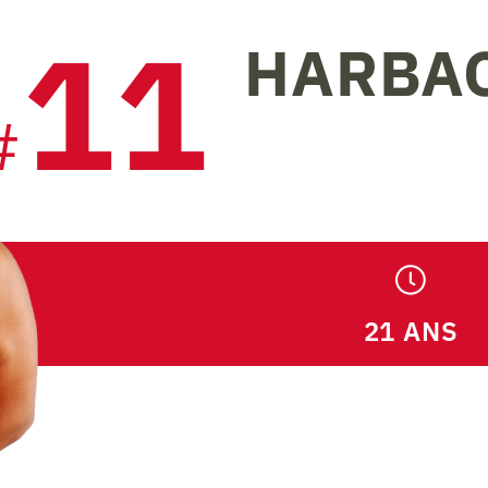
11
HARBA
#
21 ANS