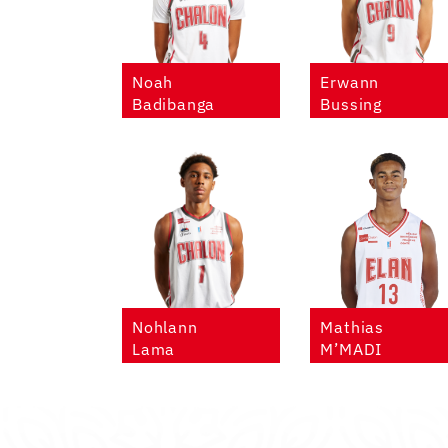
Noah
Erwann
Badibanga
Bussing
Nohlann
Mathias
Lama
M’MADI