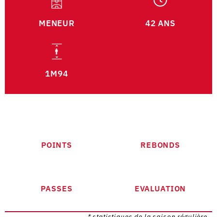
MENEUR
42 ANS
1M94
POINTS
REBONDS
PASSES
EVALUATION
* statistiques de la saison régulière