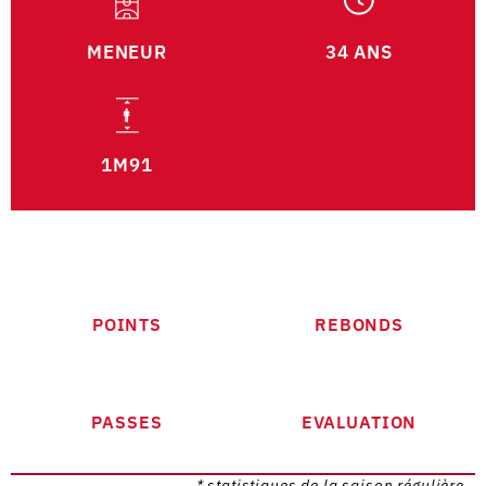
MENEUR
34 ANS
1M91
POINTS
REBONDS
PASSES
EVALUATION
* statistiques de la saison régulière