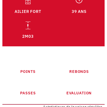
AILIER FORT
39 ANS
2M03
POINTS
REBONDS
PASSES
EVALUATION
* statistiques de la saison régulière