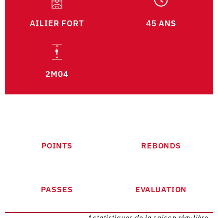
AILIER FORT
45 ANS
2M04
POINTS
REBONDS
PASSES
EVALUATION
* statistiques de la saison régulière