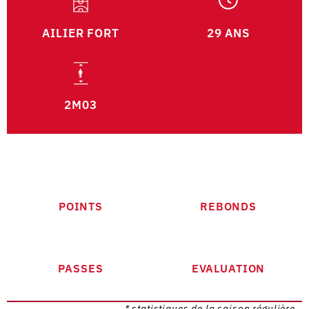
AILIER FORT
29 ANS
2M03
POINTS
REBONDS
PASSES
EVALUATION
* statistiques de la saison régulière