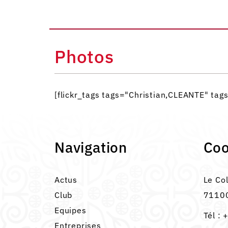
Photos
[flickr_tags tags="Christian,CLEANTE" t
Navigation
Co
Actus
Le Co
Club
71100
Equipes
Tél :
+
Entreprises