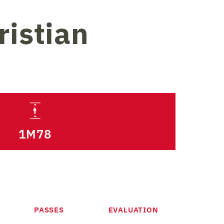
istian
1M78
PASSES
EVALUATION