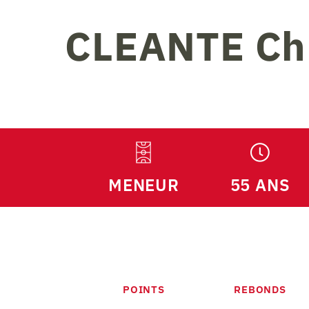
CLEANTE
Chr
MENEUR
55 ANS
POINTS
REBONDS