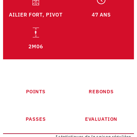
AILIER FORT, PIVOT
47 ANS
2M06
POINTS
REBONDS
PASSES
EVALUATION
* statistiques de la saison régulière