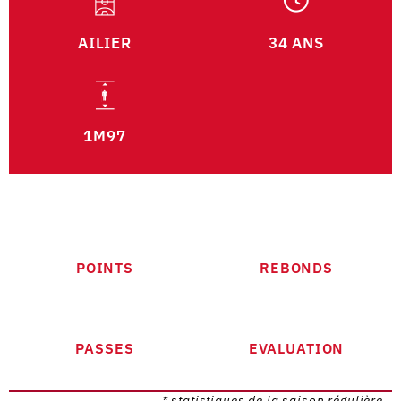
AILIER
34 ANS
1M97
POINTS
REBONDS
PASSES
EVALUATION
* statistiques de la saison régulière