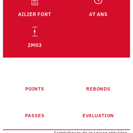
AILIER FORT
47 ANS
2M03
POINTS
REBONDS
PASSES
EVALUATION
* statistiques de la saison régulière