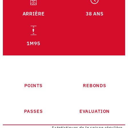
ARRIÈRE
38 ANS
1M95
POINTS
REBONDS
PASSES
EVALUATION
* statistiques de la saison régulière