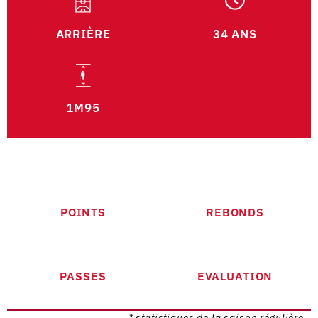
ARRIÈRE
34 ANS
1M95
POINTS
REBONDS
PASSES
EVALUATION
* statistiques de la saison régulière