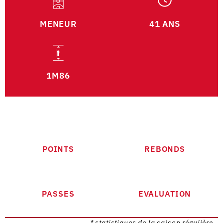
MENEUR
41 ANS
1M86
POINTS
REBONDS
PASSES
EVALUATION
* statistiques de la saison régulière