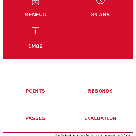
MENEUR
39 ANS
1M88
POINTS
REBONDS
PASSES
EVALUATION
* statistiques de la saison régulière