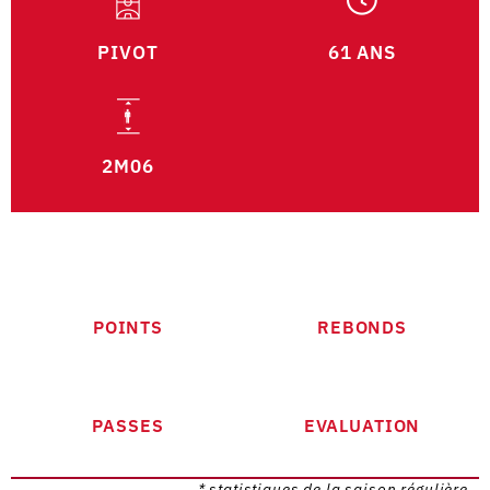
PIVOT
61 ANS
2M06
POINTS
REBONDS
PASSES
EVALUATION
* statistiques de la saison régulière