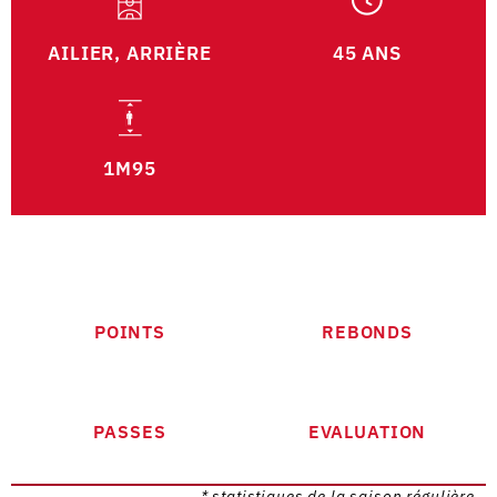
AILIER, ARRIÈRE
45 ANS
1M95
POINTS
REBONDS
PASSES
EVALUATION
* statistiques de la saison régulière