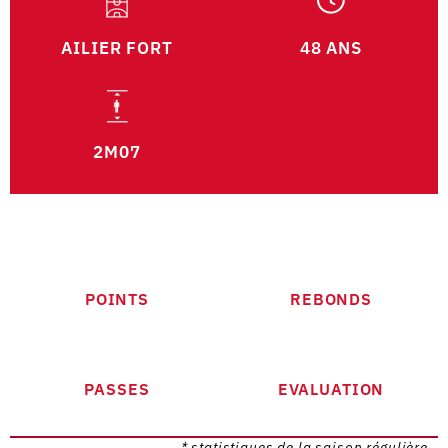
AILIER FORT
48 ANS
2M07
POINTS
REBONDS
PASSES
EVALUATION
* statistiques de la saison régulière