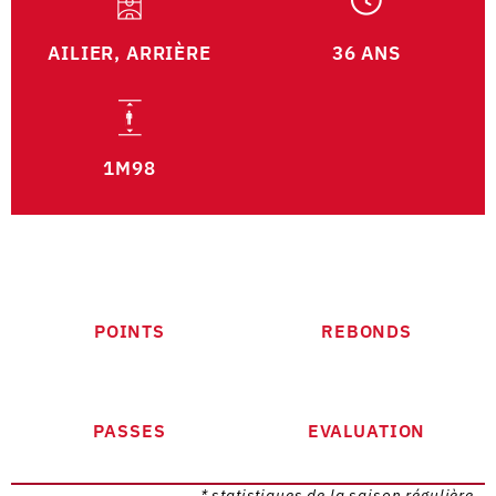
AILIER, ARRIÈRE
36 ANS
1M98
POINTS
REBONDS
PASSES
EVALUATION
* statistiques de la saison régulière