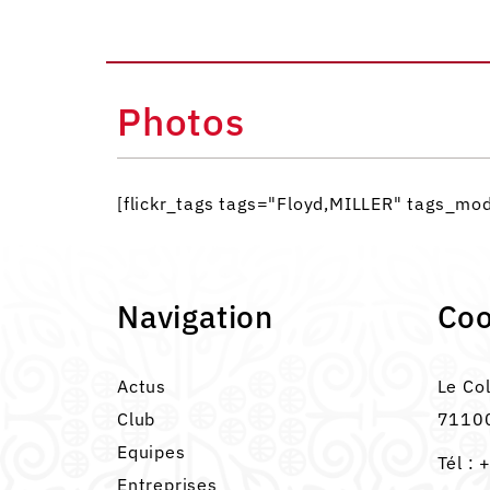
Photos
[flickr_tags tags="Floyd,MILLER" tags_m
Navigation
Co
Actus
Le Co
Club
71100
Equipes
Tél :
+
Entreprises