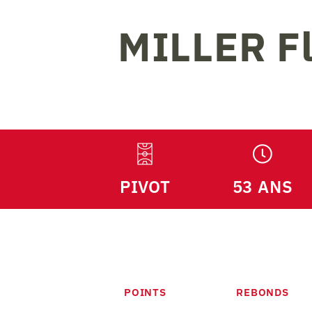
MILLER
F
PIVOT
53 ANS
POINTS
REBONDS