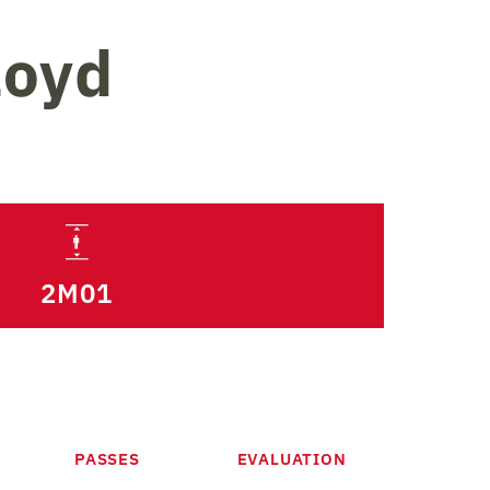
loyd
2M01
PASSES
EVALUATION