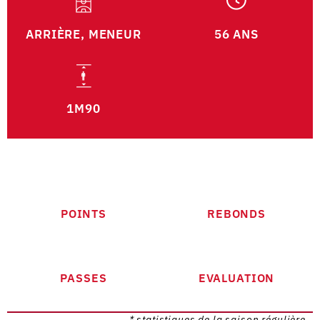
ARRIÈRE, MENEUR
56 ANS
1M90
POINTS
REBONDS
PASSES
EVALUATION
* statistiques de la saison régulière