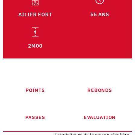
AILIER FORT
55 ANS
2M00
POINTS
REBONDS
PASSES
EVALUATION
* statistiques de la saison régulière