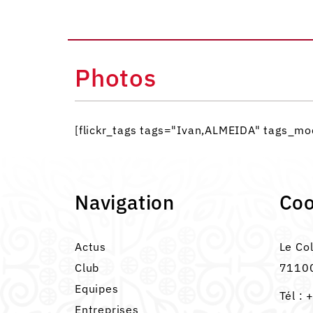
Photos
[flickr_tags tags="Ivan,ALMEIDA" tags_
Navigation
Co
Actus
Le Co
Club
71100
Equipes
Tél :
+
Entreprises