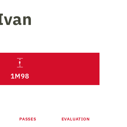
Ivan
1M98
PASSES
EVALUATION