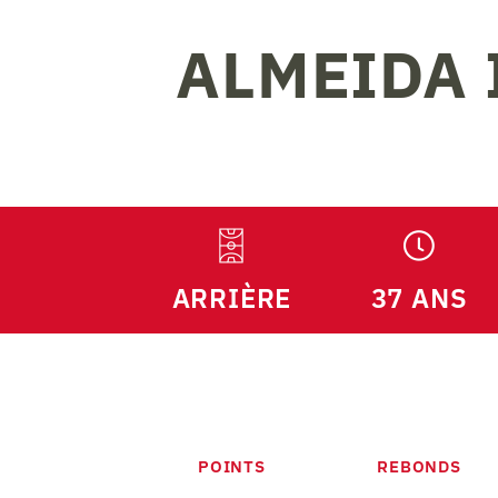
ALMEIDA
ARRIÈRE
37 ANS
POINTS
REBONDS