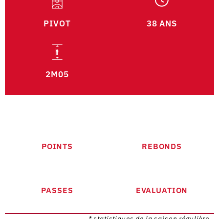
PIVOT
38 ANS
2M05
POINTS
REBONDS
PASSES
EVALUATION
* statistiques de la saison régulière