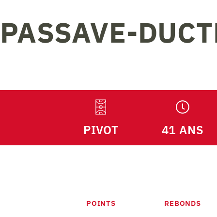
PASSAVE-DUCT
PIVOT
41 ANS
POINTS
REBONDS