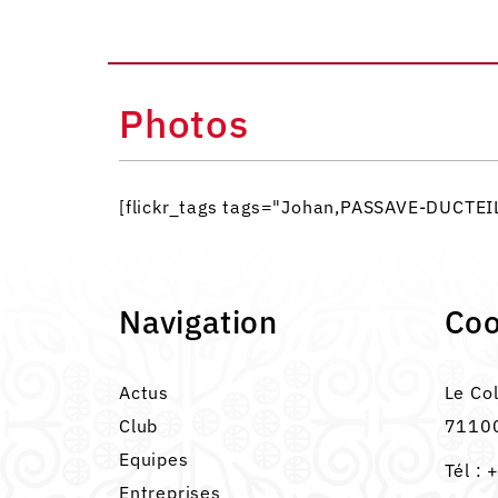
Photos
[flickr_tags tags="Johan,PASSAVE-DUCTE
Navigation
Co
Actus
Le Co
Club
71100
Equipes
Tél :
+
Entreprises