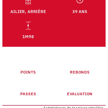
AILIER, ARRIÈRE
39 ANS
1M98
POINTS
REBONDS
PASSES
EVALUATION
* statistiques de la saison régulière