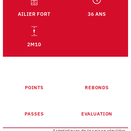
AILIER FORT
36 ANS
2M10
POINTS
REBONDS
PASSES
EVALUATION
* statistiques de la saison régulière