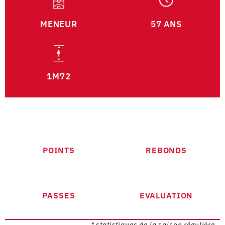
MENEUR
57 ANS
1M72
POINTS
REBONDS
PASSES
EVALUATION
* statistiques de la saison régulière