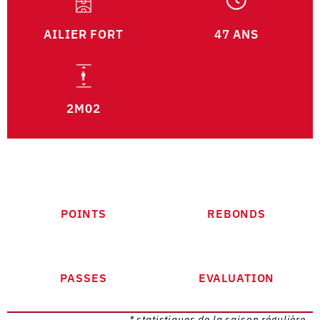
AILIER FORT
47 ANS
2M02
POINTS
REBONDS
PASSES
EVALUATION
* statistiques de la saison régulière