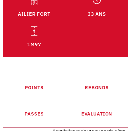
AILIER FORT
33 ANS
1M97
POINTS
REBONDS
PASSES
EVALUATION
* statistiques de la saison régulière