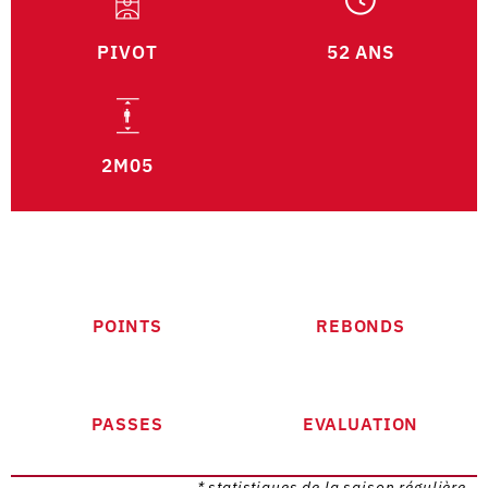
PIVOT
52 ANS
2M05
POINTS
REBONDS
PASSES
EVALUATION
* statistiques de la saison régulière