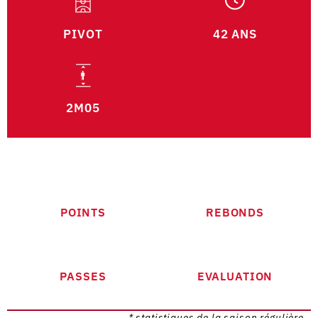
PIVOT
42 ANS
2M05
POINTS
REBONDS
PASSES
EVALUATION
* statistiques de la saison régulière