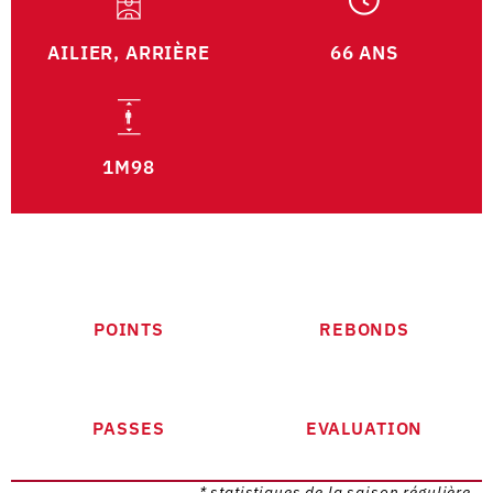
AILIER, ARRIÈRE
66 ANS
1M98
POINTS
REBONDS
PASSES
EVALUATION
* statistiques de la saison régulière