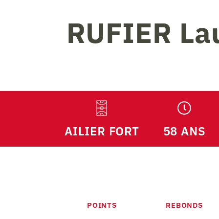
RUFIER
La
AILIER FORT
58 ANS
POINTS
REBONDS