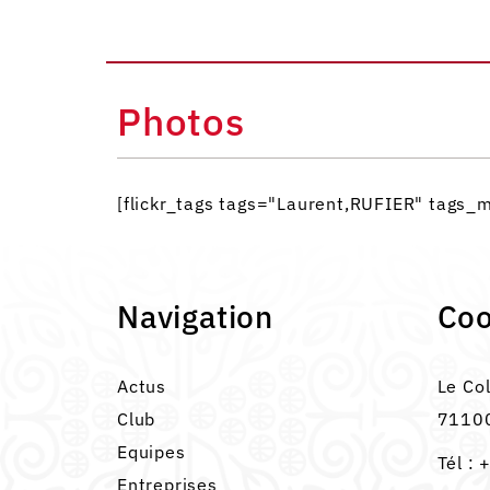
Photos
[flickr_tags tags="Laurent,RUFIER" tags
Navigation
Co
Actus
Le Co
Club
71100
Equipes
Tél :
+
Entreprises