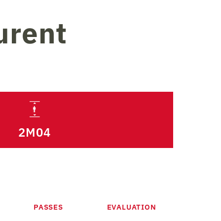
urent
2M04
PASSES
EVALUATION